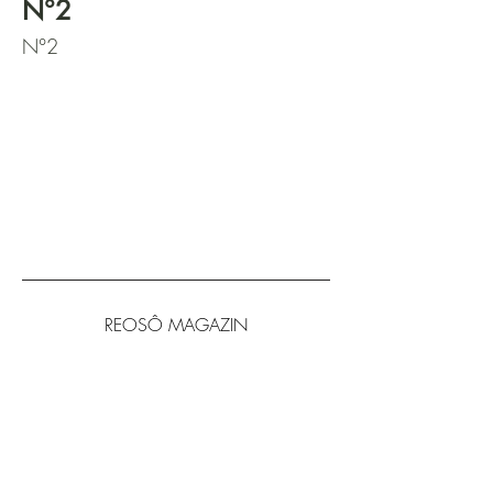
N°2
N°2
REOSÔ MAGAZIN
KONTAKT
DATENSCHUTZ
IMPRESSUM
VERSAND
WIDERRUFSRECHT
MEDIADATEN
GEWINNSPIELE
JOBS