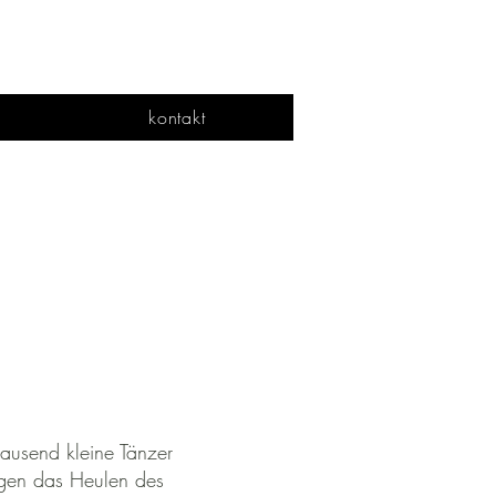
kontakt
tausend kleine Tänzer
egen das Heulen des