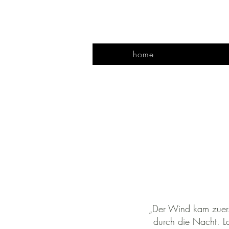
home
„Der Wind kam zuerst
durch die Nacht. L