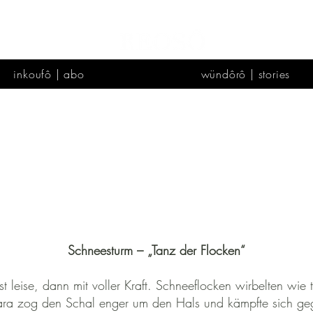
inkoufô | abo
wündôrô | stories
Schneesturm – „Tanz der Flocken“
 leise, dann mit voller Kraft. Schneeflocken wirbelten wie 
ara zog den Schal enger um den Hals und kämpfte sich g