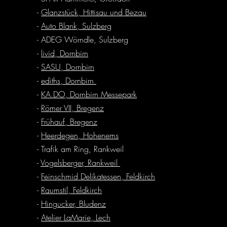
-
Glanzstück, Hittisau und Bezau
-
Auto Blank, Sulzberg
- ADEG Wörndle, Sulzberg
-
livid, Dornbirn
-
SASU, Dornbirn
-
ediths, Dornbirn
-
KA.DO, Dornbirn Messepark
-
Römer VII, Bregenz
-
Frühauf, Bregenz
-
Heerdegen, Hohenems
- Trafik am Ring, Rankweil
-
Vogelsberger, Rankweil
-
Feinschmid Delikatessen, Feldkirch
-
Raumstil, Feldkirch
-
Hingucker, Bludenz
-
Atelier LaMarie, Lech