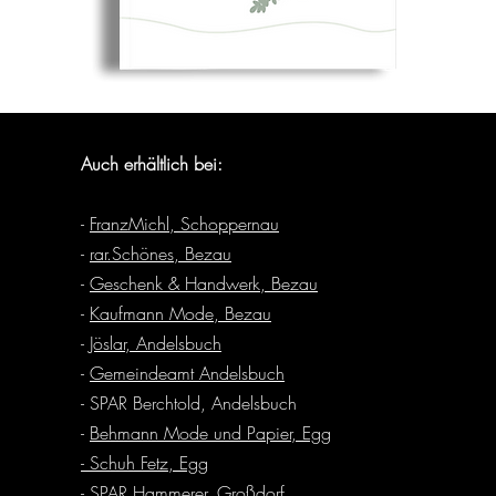
Auch erhältlich bei:
-
FranzMichl, Schoppernau
-
rar.Schönes, Bezau
-
Geschenk & Handwerk, Bezau
-
Kaufmann Mode, Bezau
-
Jöslar, Andelsbuch
-
Gemeindeamt Andelsbuch
- SPAR Berchtold, Andelsbuch
-
Behmann Mode und Papier, Egg
- Schuh Fetz, Egg
- SPAR Hammerer, Großdorf