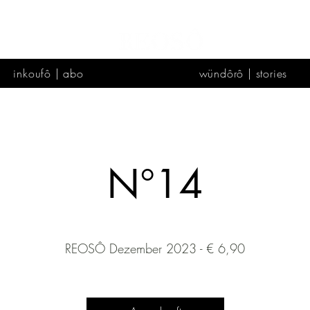
inkoufô | abo
wündôrô | stories
N°14
REOSÔ Dezember 2023 - € 6,90