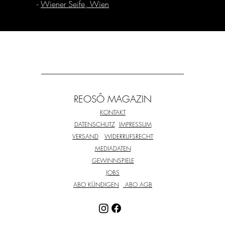
-
Wiener Seife, Wien
REOSÔ MAGAZIN
KONTAKT
DATENSCHUTZ
IMPRESSUM
VERSAND
WIDERRUFSRECHT
MEDIADATEN
GEWINNSPIELE
JOBS
ABO KÜNDIGEN
ABO AGB