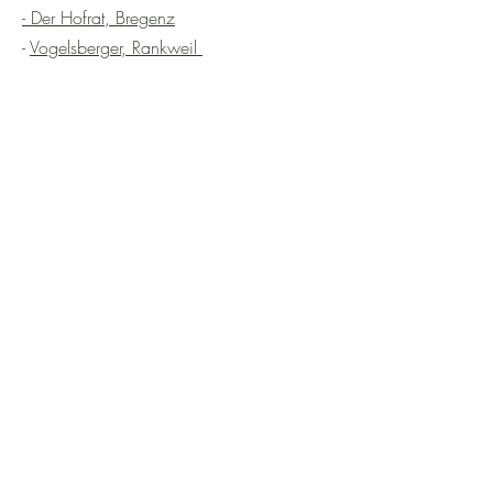
- Der Hofrat, Bregenz
-
Vogelsberger, Rankweil
-
Feinschmid Delikatessen, Feldkirch
-
Raumstil, Feldkirch
-
Hingucker, Bludenz
-
Atelier LaMarie, Lech
-
Wiener Seife, Wien
REOSÔ MAGAZIN
KONTAKT
DATENSCHUTZ
IMPRESSUM
VERSAND
WIDERRUFSRECHT
MEDIADATEN
GEWINNSPIELE
JOBS