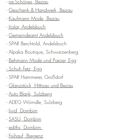
-
rar.Schönes, Bezau
-
Geschenk & Handwerk, Bezau
-
Kaufmann Mode, Bezau
-
Jöslar, Andelsbuch
-
Gemeindeamt Andelsbuch
- SPAR Berchtold, Andelsbuch
- Alpaka Boutique, Schwarzenberg
-
Behmann Mode und Papier, Egg
- Schuh Fetz, Egg
- SPAR Hammerer, Großdorf
-
Glanzstück, Hittisau und Bezau
-
Auto Blank, Sulzberg
- ADEG Wörndle, Sulzberg
-
livid, Dornbirn
-
SASU, Dornbirn
-
ediths, Dornbirn
-
Frühauf, Bregenz